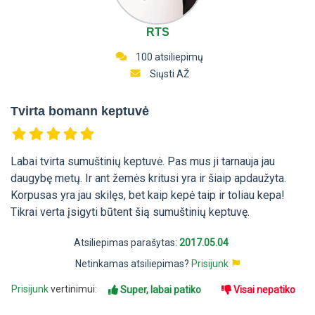
RTS
100 atsiliepimų
Siųsti AŽ
Tvirta bomann keptuvė
Labai tvirta sumuštinių keptuvė. Pas mus ji tarnauja jau
daugybę metų. Ir ant žemės kritusi yra ir šiaip apdaužyta.
Korpusas yra jau skilęs, bet kaip kepė taip ir toliau kepa!
Tikrai verta įsigyti būtent šią sumuštinių keptuvę.
Atsiliepimas parašytas:
2017.05.04
Netinkamas atsiliepimas?
Prisijunk
Prisijunk
vertinimui:
Super, labai patiko
Visai nepatiko