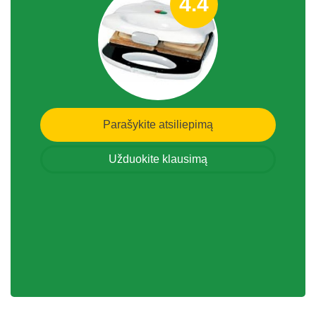
4.4
Parašykite atsiliepimą
Užduokite klausimą