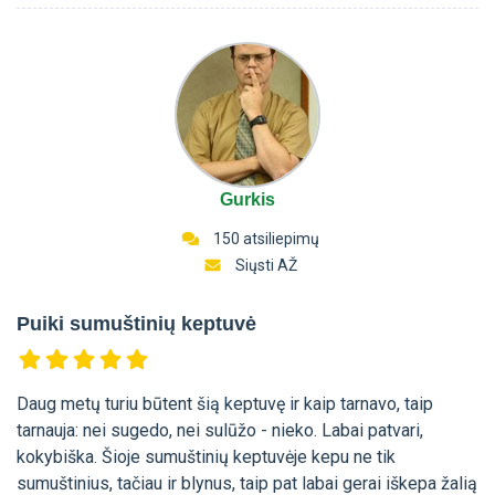
Gurkis
150 atsiliepimų
Siųsti AŽ
Puiki sumuštinių keptuvė
Daug metų turiu būtent šią keptuvę ir kaip tarnavo, taip
tarnauja: nei sugedo, nei sulūžo - nieko. Labai patvari,
kokybiška. Šioje sumuštinių keptuvėje kepu ne tik
sumuštinius, tačiau ir blynus, taip pat labai gerai iškepa žalią