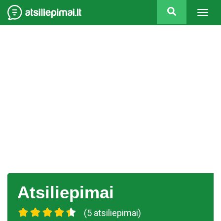
Togg
navig
Atsiliepimai
(5 atsiliepimai)