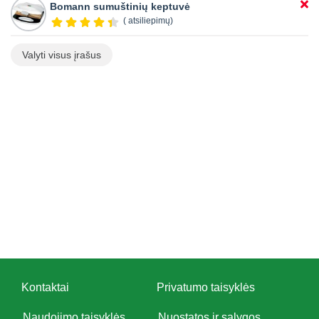
Bomann sumuštinių keptuvė
( atsiliepimų)
Valyti visus įrašus
Kontaktai
Privatumo taisyklės
Naudojimo taisyklės
Nuostatos ir sąlygos