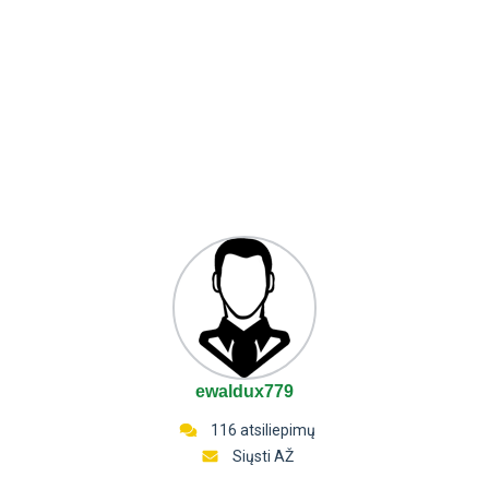
ewaldux779
116 atsiliepimų
Siųsti AŽ