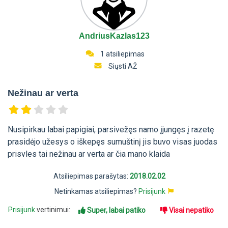
AndriusKazlas123
1 atsiliepimas
Siųsti AŽ
Nežinau ar verta
Nusipirkau labai papigiai, parsivežęs namo įjungęs į razetę
prasidėjo užesys o iškepęs sumuštinį jis buvo visas juodas
prisvles tai nežinau ar verta ar čia mano klaida
Atsiliepimas parašytas:
2018.02.02
Netinkamas atsiliepimas?
Prisijunk
Prisijunk
vertinimui:
Super, labai patiko
Visai nepatiko