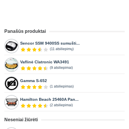
Panašūs produktai
Sencor SSM 9400SS sumušti...
(11 atsiliepimų)
Vaflinė Clatronic WA3491
(9 atsiliepimai)
Gamma S-652
(1 atsiliepimas)
Hamilton Beach 25460A Pan...
(2 atsiliepimai)
Neseniai žiūrėti