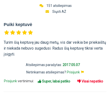
151 atsiliepimas
Siųsti AŽ
Puiki keptuvė
Turim šią keptuvę jau daug metų, vis dar veikia be priekaištų
ir niekada nebuvo sugedusi. Radus šią keptuvę tikrai verta
įsigyti.
Atsiliepimas parašytas:
2017.05.07
Netinkamas atsiliepimas?
Prisijunk
Prisijunk
vertinimui:
Super, labai patiko
Visai nepatiko