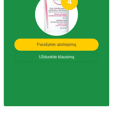
4
Parašykite atsiliepimą
Užduokite klausimą