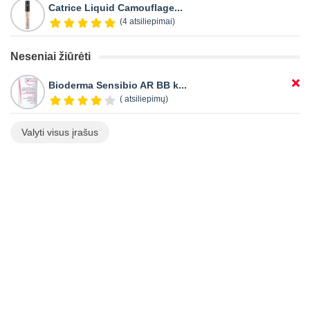
Catrice Liquid Camouflage...
(4 atsiliepimai)
Neseniai žiūrėti
Bioderma Sensibio AR BB k...
( atsiliepimų)
Valyti visus įrašus