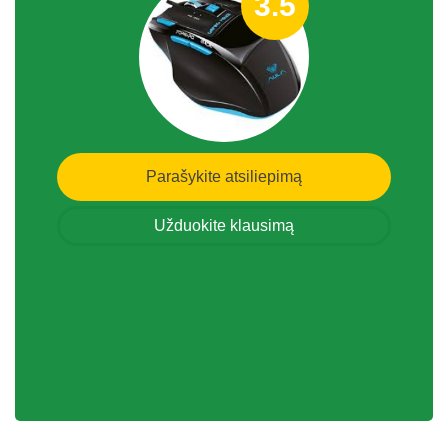
3.5
Parašykite atsiliepimą
Užduokite klausimą