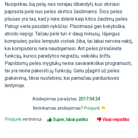
Nusipirkau šią pelę, nes norėjau išbandyti, kuo skiriasi
paprasta pelė nuo pelės skirtos žaidimams. Šios pelės
pliusas yra tas, kad ji nėra didelė kaip kitos žaidimų pelės.
Patogi vieta pasidėti nykščiui. Plastmasė gan kokybiška,
atrodo nepigi. Tačiau pelė turi ir daug minusų. Išjungus
kompiuterį pelės lemputė vistiek žiba, tai labai nervina naktį,
kai kompiuteriu nėra naudojamasi. Ant pelės prirašinėta
funkcijų, kurios parašytos negražiu, vaikišku šriftu.
Papildomų pelės mygtukų neina savarankiškai programuoti,
tai yra neina pakeisti jų funkcijų. Galiu p[agirti už pelės
įpakavimą, tikrai nustebino, kai pamačiau parduotuvės
lentynoje.
Atsiliepimas parašytas:
2017.04.24
Netinkamas atsiliepimas?
Prisijunk
Prisijunk
vertinimui:
Super, labai patiko
Visai nepatiko