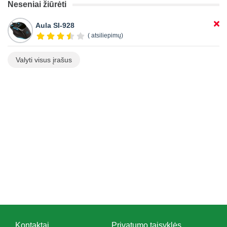
Neseniai žiūrėti
Aula SI-928
( atsiliepimų)
Valyti visus įrašus
Kontaktai
Privatumo taisyklės