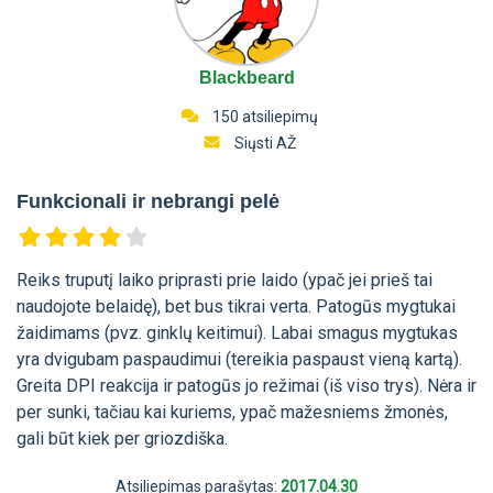
Blackbeard
150 atsiliepimų
Siųsti AŽ
Funkcionali ir nebrangi pelė
Reiks truputį laiko priprasti prie laido (ypač jei prieš tai
naudojote belaidę), bet bus tikrai verta. Patogūs mygtukai
žaidimams (pvz. ginklų keitimui). Labai smagus mygtukas
yra dvigubam paspaudimui (tereikia paspaust vieną kartą).
Greita DPI reakcija ir patogūs jo režimai (iš viso trys). Nėra ir
per sunki, tačiau kai kuriems, ypač mažesniems žmonės,
gali būt kiek per griozdiška.
Atsiliepimas parašytas:
2017.04.30