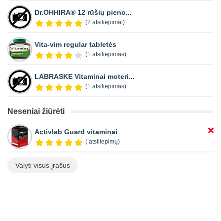
Dr.OHHIRA® 12 rūšių pieno...
(2 atsiliepimai)
Vita-vim regular tabletės
(1 atsiliepimas)
LABRASKE Vitaminai moteri...
(1 atsiliepimas)
Neseniai žiūrėti
Activlab Guard vitaminai
( atsiliepimų)
Valyti visus įrašus