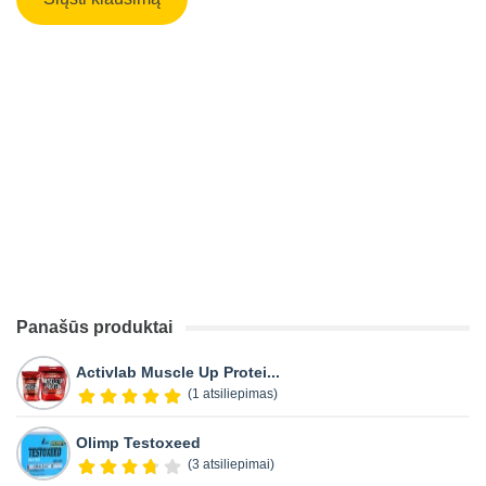
Panašūs produktai
Activlab Muscle Up Protei...
(1 atsiliepimas)
Olimp Testoxeed
(3 atsiliepimai)