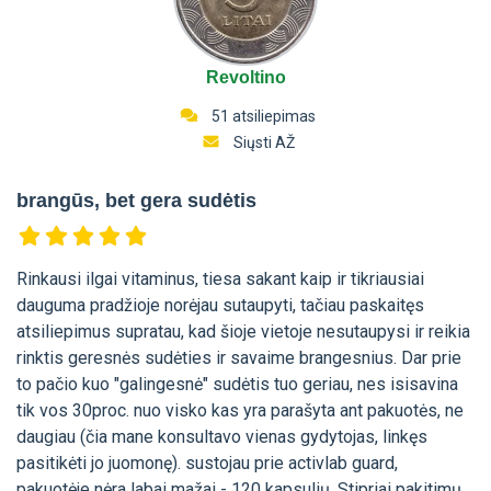
Revoltino
51 atsiliepimas
Siųsti AŽ
brangūs, bet gera sudėtis
Rinkausi ilgai vitaminus, tiesa sakant kaip ir tikriausiai
dauguma pradžioje norėjau sutaupyti, tačiau paskaitęs
atsiliepimus supratau, kad šioje vietoje nesutaupysi ir reikia
rinktis geresnės sudėties ir savaime brangesnius. Dar prie
to pačio kuo "galingesnė" sudėtis tuo geriau, nes isisavina
tik vos 30proc. nuo visko kas yra parašyta ant pakuotės, ne
daugiau (čia mane konsultavo vienas gydytojas, linkęs
pasitikėti jo juomonę). sustojau prie activlab guard,
pakuotėje nėra labai mažai - 120 kapsulių. Stipriai pakitimų