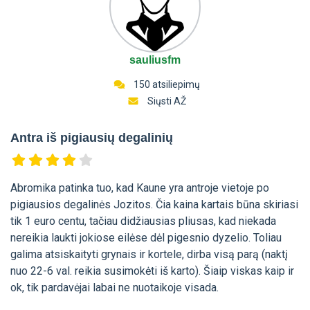
sauliusfm
150 atsiliepimų
Siųsti AŽ
Antra iš pigiausių degalinių
Abromika patinka tuo, kad Kaune yra antroje vietoje po
pigiausios degalinės Jozitos. Čia kaina kartais būna skiriasi
tik 1 euro centu, tačiau didžiausias pliusas, kad niekada
nereikia laukti jokiose eilėse dėl pigesnio dyzelio. Toliau
galima atsiskaityti grynais ir kortele, dirba visą parą (naktį
nuo 22-6 val. reikia susimokėti iš karto). Šiaip viskas kaip ir
ok, tik pardavėjai labai ne nuotaikoje visada.