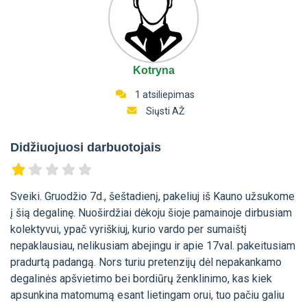
Kotryna
1 atsiliepimas
Siųsti AŽ
Didžiuojuosi darbuotojais
Sveiki. Gruodžio 7d., šeštadienį, pakeliuj iš Kauno užsukome
į šią degalinę. Nuoširdžiai dėkoju šioje pamainoje dirbusiam
kolektyvui, ypač vyriškiuj, kurio vardo per sumaištį
nepaklausiau, nelikusiam abejingu ir apie 17val. pakeitusiam
pradurtą padangą. Nors turiu pretenzijų dėl nepakankamo
degalinės apšvietimo bei bordiūrų ženklinimo, kas kiek
apsunkina matomumą esant lietingam orui, tuo pačiu galiu