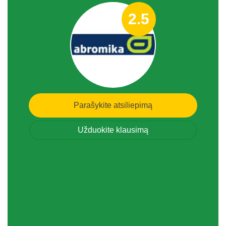
2.5
Parašykite atsiliepimą
Užduokite klausimą