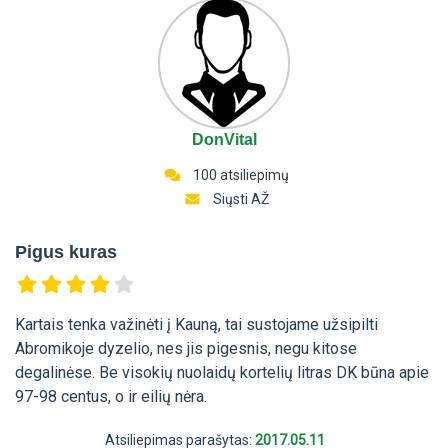
DonVital
100 atsiliepimų
Siųsti AŽ
Pigus kuras
Kartais tenka važinėti į Kauną, tai sustojame užsipilti
Abromikoje dyzelio, nes jis pigesnis, negu kitose
degalinėse. Be visokių nuolaidų kortelių litras DK būna apie
97-98 centus, o ir eilių nėra.
Atsiliepimas parašytas:
2017.05.11