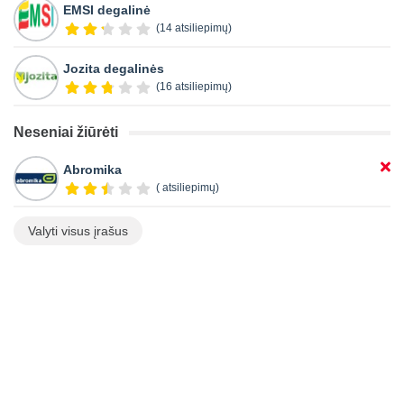
EMSI degalinė
(14 atsiliepimų)
Jozita degalinės
(16 atsiliepimų)
Neseniai žiūrėti
Abromika
( atsiliepimų)
Valyti visus įrašus