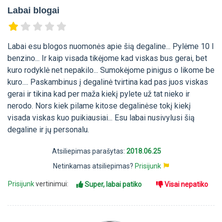
Labai blogai
Labai esu blogos nuomonės apie šią degaline... Pylėme 10 l
benzino... Ir kaip visada tikėjome kad viskas bus gerai, bet
kuro rodyklė net nepakilo... Sumokėjome pinigus o likome be
kuro.... Paskambinus į degalinė tvirtina kad pas juos viskas
gerai ir tikina kad per maža kiekį pylete už tat nieko ir
nerodo. Nors kiek pilame kitose degalinėse tokį kiekį
visada viskas kuo puikiausiai... Esu labai nusivylusi šią
degaline ir jų personalu.
Atsiliepimas parašytas:
2018.06.25
Netinkamas atsiliepimas?
Prisijunk
Prisijunk
vertinimui:
Super, labai patiko
Visai nepatiko