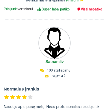
Netinkamas atsiliepimas?
Prisijunk
Prisijunk
vertinimui:
Super, labai patiko
Visai nepatiko
Satnamliv
100 atsiliepimų
Siųsti AŽ
Normalus įrankis
Naudoju apie pusę metų. Nesu profesionalas, naudoju tik