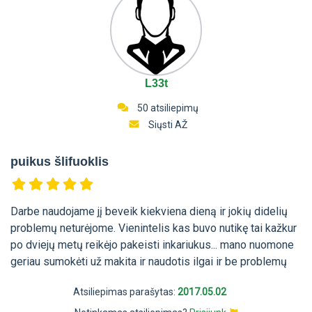
L33t
50 atsiliepimų
Siųsti AŽ
puikus šlifuoklis
Darbe naudojame jį beveik kiekviena dieną ir jokių didelių
problemų neturėjome. Vienintelis kas buvo nutikę tai kažkur
po dviejų metų reikėjo pakeisti inkariukus... mano nuomone
geriau sumokėti už makita ir naudotis ilgai ir be problemų
Atsiliepimas parašytas:
2017.05.02