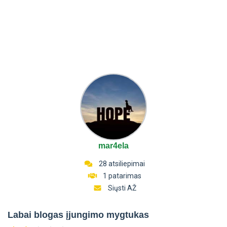
mar4ela
28 atsiliepimai
1 patarimas
Siųsti AŽ
Labai blogas įjungimo mygtukas