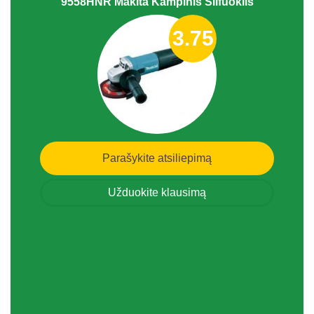
9558HNR Makita Kampinis Šlifuoklis
3.75
Parašykite atsiliepimą
Užduokite klausimą