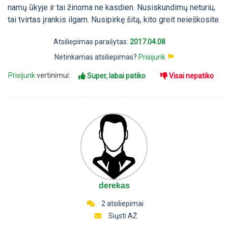
namų ūkyje ir tai žinoma ne kasdien. Nusiskundimų neturiu,
tai tvirtas įrankis ilgam. Nusipirkę šitą, kito greit neieškosite.
Atsiliepimas parašytas:
2017.04.08
Netinkamas atsiliepimas?
Prisijunk
Prisijunk
vertinimui:
Super, labai patiko
Visai nepatiko
derekas
2 atsiliepimai
Siųsti AŽ