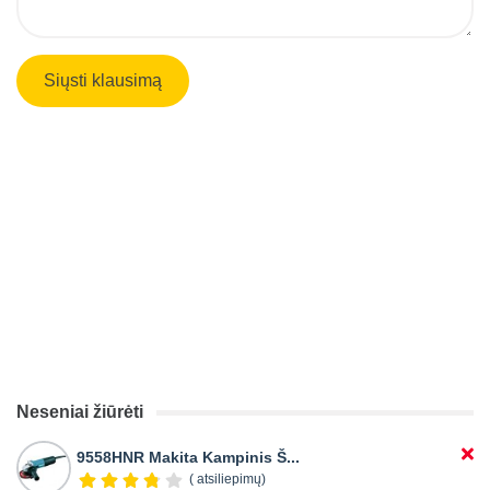
Neseniai žiūrėti
9558HNR Makita Kampinis Š...
( atsiliepimų)