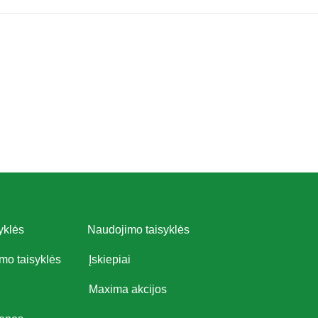
yklės
Naudojimo taisyklės
imo taisyklės
Įskiepiai
Maxima akcijos