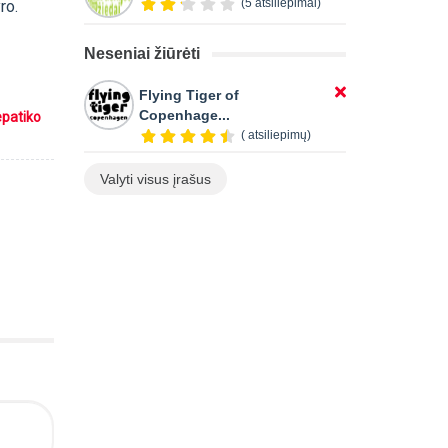
(5 atsiliepimai)
ro.
Neseniai žiūrėti
Flying Tiger of
Copenhage...
epatiko
( atsiliepimų)
Valyti visus įrašus