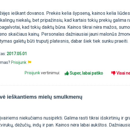
žėjęs ieškant dovanos. Prekės kelia šypseną, kainos kelia liūdes
kalingų niekalų, bet pripažinsiu, kad kartais tokių prekių galima r
pagalvotai, kad tokių daiktų būna. Kainos tikrai nėra mažos, sum
vieno skaičiaus kainų. Personalas dažniausiai jauni malonūs žmon
ymas galėtų būti truputį platesnis, dabar šiek tiek sunku praeiti.
tas:
2017.05.01
pimas?
Prisijunk
Prisijunk
vertinimui:
Super, labai patiko
Visai n
uvė ieškantiems mielų smulkmenų
vairiems niekučiams nusipirkti. Galima rasti tikrai išskirtinių ir gr
tvirukų, dėžučių, indų ir pan. Kainos nėra labai aukštos. Dažniausi