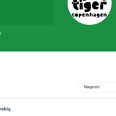
i
Naujesni
rekių