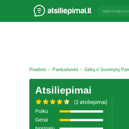
Pradinis
Parduotuvės
Gėlių ir Suvenyrų Pa
Atsiliepimai
(2 atsiliepimai)
Puiku
Gerai
Normalu