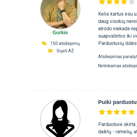
Kelis kartus esu u
daug visokių nerei
atrodo niekada ne
Gurkis
suapvalintos iki 
Parduotuvių išdėst
150 atsiliepimų
Siųsti AŽ
Atsiliepimas parašy
Netinkamas atsilie
Puiki parduot
Parduotuvė skirta į
daiktų - rėmelių, a