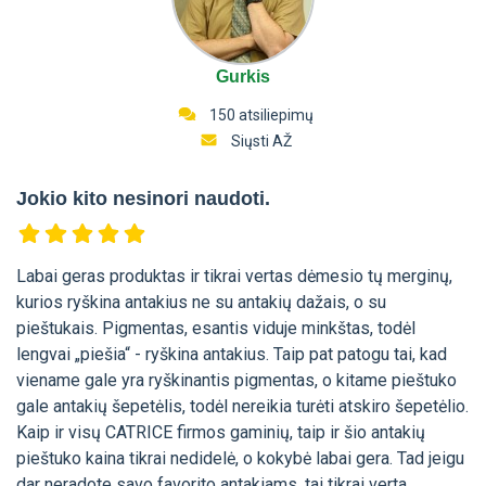
Gurkis
150 atsiliepimų
Siųsti AŽ
Jokio kito nesinori naudoti.
Labai geras produktas ir tikrai vertas dėmesio tų merginų,
kurios ryškina antakius ne su antakių dažais, o su
pieštukais. Pigmentas, esantis viduje minkštas, todėl
lengvai „piešia“ - ryškina antakius. Taip pat patogu tai, kad
viename gale yra ryškinantis pigmentas, o kitame pieštuko
gale antakių šepetėlis, todėl nereikia turėti atskiro šepetėlio.
Kaip ir visų CATRICE firmos gaminių, taip ir šio antakių
pieštuko kaina tikrai nedidelė, o kokybė labai gera. Tad jeigu
dar neradote savo favorito antakiams, tai tikrai verta