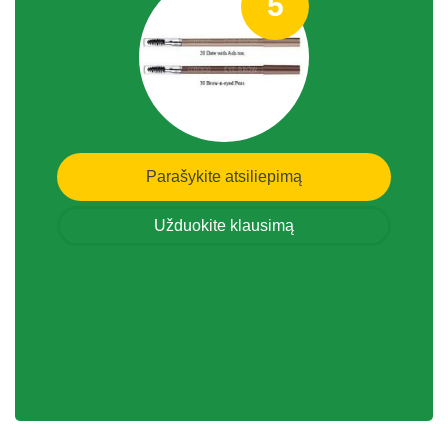
5
Parašykite atsiliepimą
Užduokite klausimą