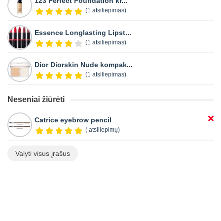
123 Perfect Foundation kr...
(1 atsiliepimas)
Essence Longlasting Lipst...
(1 atsiliepimas)
Dior Diorskin Nude kompak...
(1 atsiliepimas)
Neseniai žiūrėti
Catrice eyebrow pencil
( atsiliepimų)
Valyti visus įrašus