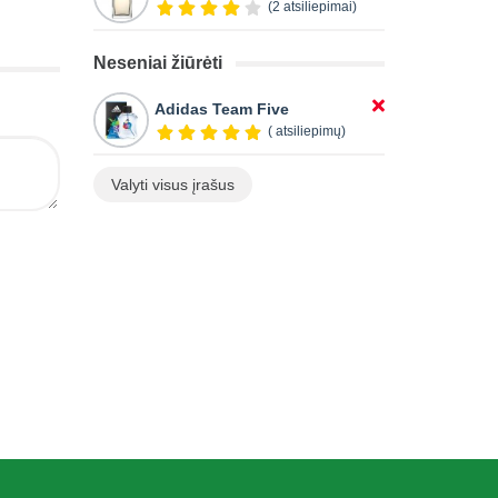
(2 atsiliepimai)
Neseniai žiūrėti
Adidas Team Five
( atsiliepimų)
Valyti visus įrašus