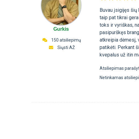
Buvau įsigijęs šių
taip pat tikrai ge
toks ir vyriškas, n
Gurkis
pasipurškęs brangi
atkreipia dėmesį, v
150 atsiliepimų
patikėti. Perkant š
Siųsti AŽ
kvepalus už itin m
Atsiliepimas parašy
Netinkamas atsilie