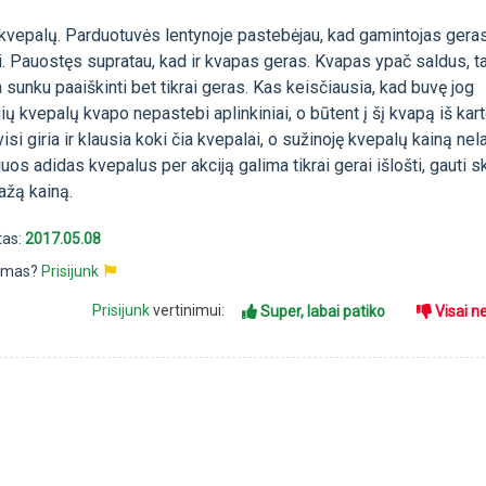
 kvepalų. Parduotuvės lentynoje pastebėjau, kad gamintojas geras
rai. Pauostęs supratau, kad ir kvapas geras. Kvapas ypač saldus, t
a sunku paaiškinti bet tikrai geras. Kas keisčiausia, kad buvę jog
ų kvepalų kvapo nepastebi aplinkiniai, o būtent į šį kvapą iš kar
isi giria ir klausia koki čia kvepalai, o sužinoję kvepalų kainą nel
iuos adidas kvepalus per akciją galima tikrai gerai išlošti, gauti 
ažą kainą.
tas:
2017.05.08
pimas?
Prisijunk
Prisijunk
vertinimui:
Super, labai patiko
Visai n