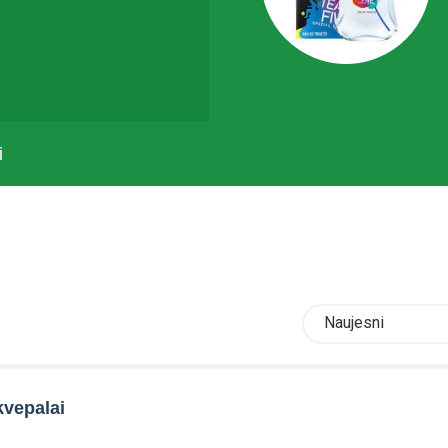
i
Naujesni
kvepalai