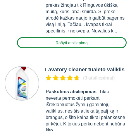
prekės žinojau tik Ringuvos ūkišką
muilą, kuris labai smirda. Ši prekė
atrodė kažkas naujo ir galbūt pagerins
visą liniją. Tačiau... kvapas tikrai
specifinis ir nekvepia. Nuvalius k...
Rašyti atsiliepimą
Lavatory cleaner tualeto valiklis
(3 atsiliepimai)
Paskutinis atsiliepimas:
Tikrai
neverta permokėti perkant
išreklamuotus žymių gamintojų
valiklius, nes šis atlieka tą patį ką ir
brangūs, o šito kaina tikrai palankesnė
pirkėjui. Kitokius perku nebent nebūna
šito.