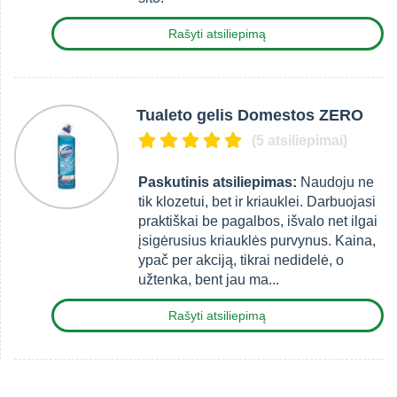
Rašyti atsiliepimą
Tualeto gelis Domestos ZERO
(5 atsiliepimai)
Paskutinis atsiliepimas:
Naudoju ne
tik klozetui, bet ir kriauklei. Darbuojasi
praktiškai be pagalbos, išvalo net ilgai
įsigėrusius kriauklės purvynus. Kaina,
ypač per akciją, tikrai nedidelė, o
užtenka, bent jau ma...
Rašyti atsiliepimą