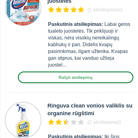
juostelės
(1 atsiliepimas)
Paskutinis atsiliepimas:
Labai geros
tualeto juostelės. Tik priklijuoji ir
viskas, nėra visokių nereikalingų
kabliukų ir pan. Didelis kvapų
pasirinkimas, ilgam užtenka. Kvapas
gan stiprus, kai vanduo užlieja
juostel...
Rašyti atsiliepimą
Ringuva clean vonios valiklis su
organine rūgštimi
(2 atsiliepimai)
Paskutinis atsiliepimas:
Iki šios