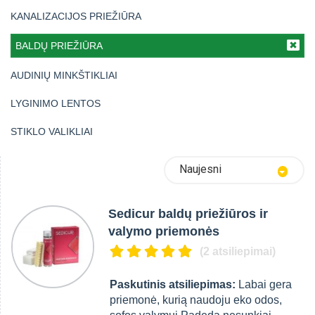
KANALIZACIJOS PRIEŽIŪRA
BALDŲ PRIEŽIŪRA
AUDINIŲ MINKŠTIKLIAI
LYGINIMO LENTOS
STIKLO VALIKLIAI
Naujesni
Sedicur baldų priežiūros ir
valymo priemonės
(2 atsiliepimai)
Paskutinis atsiliepimas:
Labai gera
priemonė, kurią naudoju eko odos,