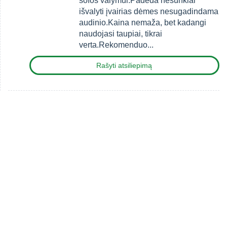
sofos valymui.Padeda nesunkiai
išvalyti įvairias dėmes nesugadindama
audinio.Kaina nemaža, bet kadangi
naudojasi taupiai, tikrai
verta.Rekomenduo...
Rašyti atsiliepimą