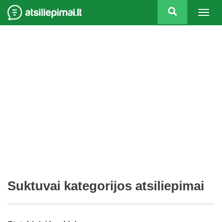
Togg
navig
Suktuvai kategorijos atsiliepimai