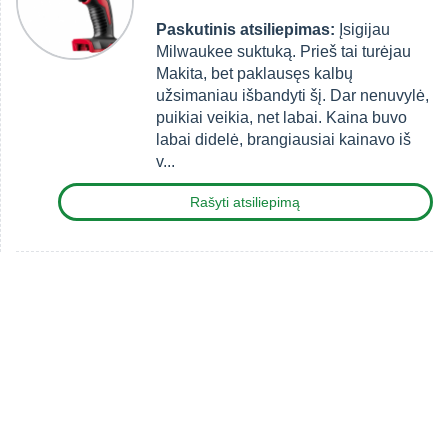
Paskutinis atsiliepimas:
Įsigijau
Milwaukee suktuką. Prieš tai turėjau
Makita, bet paklausęs kalbų
užsimaniau išbandyti šį. Dar nenuvylė,
puikiai veikia, net labai. Kaina buvo
labai didelė, brangiausiai kainavo iš
v...
Rašyti atsiliepimą