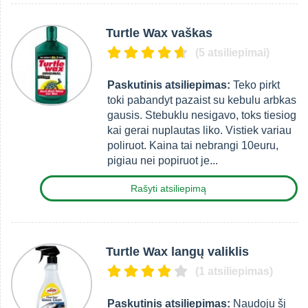
Turtle Wax vaškas
(5 atsiliepimai)
Paskutinis atsiliepimas:
Teko pirkt
toki pabandyt pazaist su kebulu arbkas
gausis. Stebuklu nesigavo, toks tiesiog
kai gerai nuplautas liko. Vistiek variau
poliruot. Kaina tai nebrangi 10euru,
pigiau nei popiruot je...
Rašyti atsiliepimą
Turtle Wax langų valiklis
(1 atsiliepimas)
Paskutinis atsiliepimas:
Naudoju šį