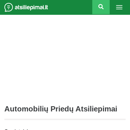
Togg
navig
Automobilių Priedų Atsiliepimai