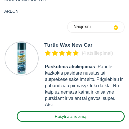
AREON
Naujesni
Turtle Wax New Car
(4 atsiliepimai)
Paskutinis atsiliepimas:
Panele
kazkokia pasidare nusutus tai
autprekese sake imt sito. Prigriebiau ir
pabandziau pirmasyk toki daikta. Nu
kaip uz nemaza kaina ir knisalyne
purskiant ir valant tai gavosi super.
Atsi...
Rašyti atsiliepimą