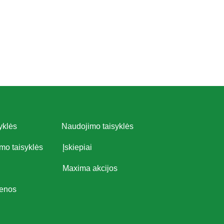
yklės
Naudojimo taisyklės
imo taisyklės
Įskiepiai
Maxima akcijos
ienos