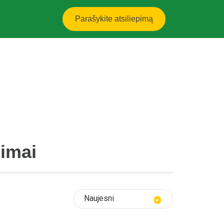
Parašykite atsiliepimą
pimai
Naujesni