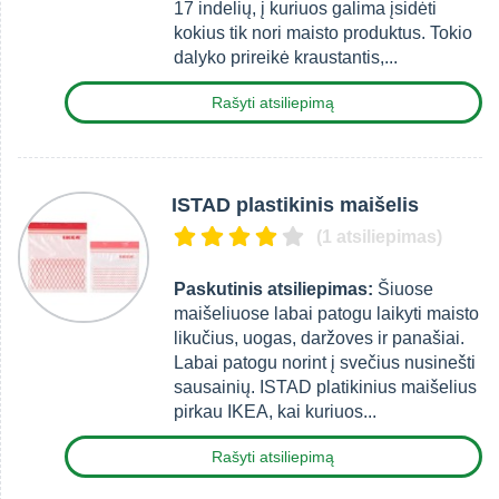
17 indelių, į kuriuos galima įsidėti
kokius tik nori maisto produktus. Tokio
dalyko prireikė kraustantis,...
Rašyti atsiliepimą
ISTAD plastikinis maišelis
(1 atsiliepimas)
Paskutinis atsiliepimas:
Šiuose
maišeliuose labai patogu laikyti maisto
likučius, uogas, daržoves ir panašiai.
Labai patogu norint į svečius nusinešti
sausainių. ISTAD platikinius maišelius
pirkau IKEA, kai kuriuos...
Rašyti atsiliepimą