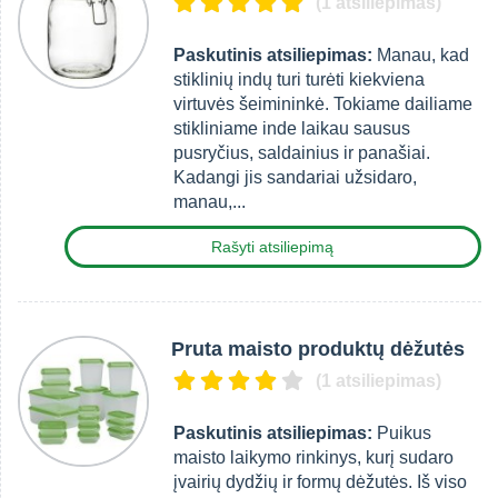
(1 atsiliepimas)
Paskutinis atsiliepimas:
Manau, kad
stiklinių indų turi turėti kiekviena
virtuvės šeimininkė. Tokiame dailiame
stikliniame inde laikau sausus
pusryčius, saldainius ir panašiai.
Kadangi jis sandariai užsidaro,
manau,...
Rašyti atsiliepimą
Pruta maisto produktų dėžutės
(1 atsiliepimas)
Paskutinis atsiliepimas:
Puikus
maisto laikymo rinkinys, kurį sudaro
įvairių dydžių ir formų dėžutės. Iš viso