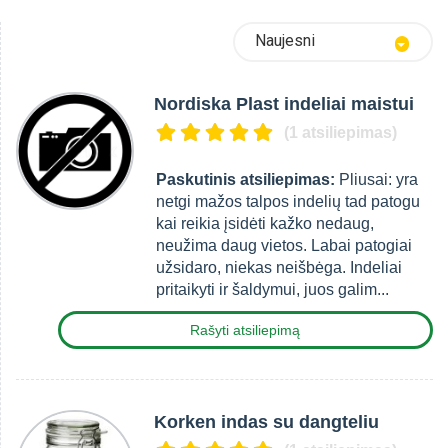
Naujesni
Nordiska Plast indeliai maistui
(1 atsiliepimas)
Paskutinis atsiliepimas:
Pliusai: yra
netgi mažos talpos indelių tad patogu
kai reikia įsidėti kažko nedaug,
neužima daug vietos. Labai patogiai
užsidaro, niekas neišbėga. Indeliai
pritaikyti ir šaldymui, juos galim...
Rašyti atsiliepimą
Korken indas su dangteliu