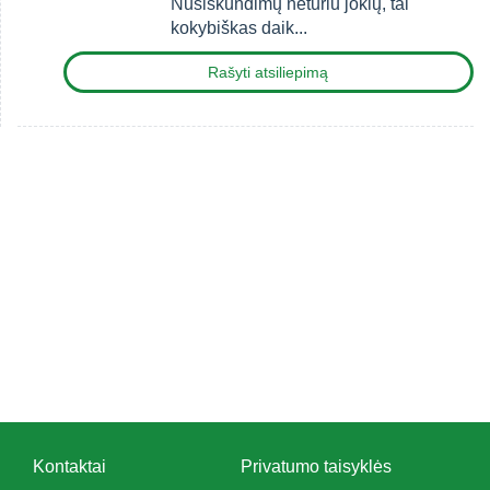
Nusiskundimų neturiu jokių, tai
kokybiškas daik...
Rašyti atsiliepimą
Kontaktai
Privatumo taisyklės