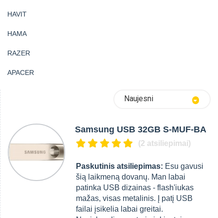
HAVIT
HAMA
RAZER
APACER
Naujesni
Samsung USB 32GB S-MUF-BA
(2 atsiliepimai)
Paskutinis atsiliepimas:
Esu gavusi
šią laikmeną dovanų. Man labai
patinka USB dizainas - flash'iukas
mažas, visas metalinis. Į patį USB
failai įsikelia labai greitai.