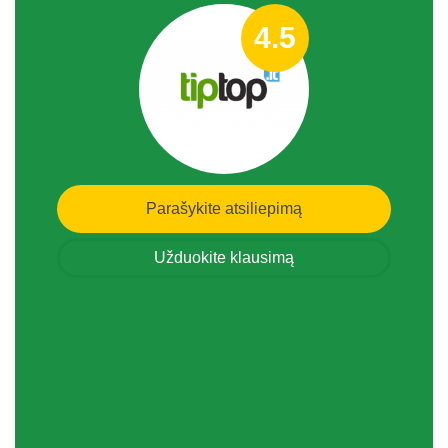
4.5
Parašykite atsiliepimą
Užduokite klausimą