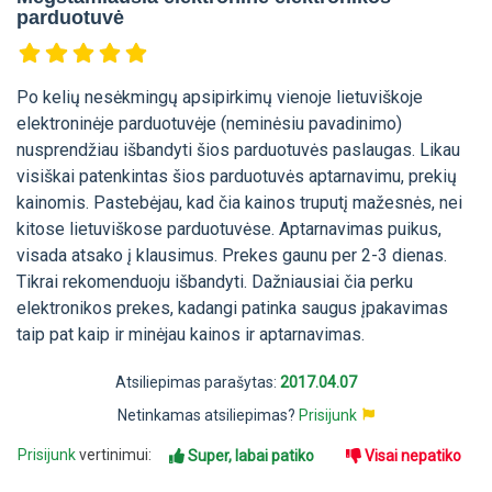
parduotuvė
Po kelių nesėkmingų apsipirkimų vienoje lietuviškoje
elektroninėje parduotuvėje (neminėsiu pavadinimo)
nusprendžiau išbandyti šios parduotuvės paslaugas. Likau
visiškai patenkintas šios parduotuvės aptarnavimu, prekių
kainomis. Pastebėjau, kad čia kainos truputį mažesnės, nei
kitose lietuviškose parduotuvėse. Aptarnavimas puikus,
visada atsako į klausimus. Prekes gaunu per 2-3 dienas.
Tikrai rekomenduoju išbandyti. Dažniausiai čia perku
elektronikos prekes, kadangi patinka saugus įpakavimas
taip pat kaip ir minėjau kainos ir aptarnavimas.
Atsiliepimas parašytas:
2017.04.07
Netinkamas atsiliepimas?
Prisijunk
Prisijunk
vertinimui:
Super, labai patiko
Visai nepatiko