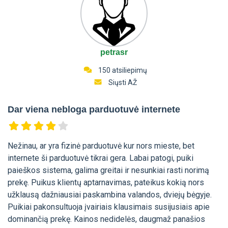
petrasr
150 atsiliepimų
Siųsti AŽ
Dar viena nebloga parduotuvė internete
Nežinau, ar yra fizinė parduotuvė kur nors mieste, bet
internete ši parduotuvė tikrai gera. Labai patogi, puiki
paieškos sistema, galima greitai ir nesunkiai rasti norimą
prekę. Puikus klientų aptarnavimas, pateikus kokią nors
užklausą dažniausiai paskambina valandos, dviejų bėgyje.
Puikiai pakonsultuoja įvairiais klausimais susijusiais apie
dominančią prekę. Kainos nedidelės, daugmaž panašios