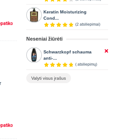
Keratin Moisturizing
Cond...
epatiko
(2 atsiliepimai)
Neseniai žiūrėti
Schwarzkopf schauma
anti-...
( atsiliepimų)
Valyti visus įrašus
r
epatiko