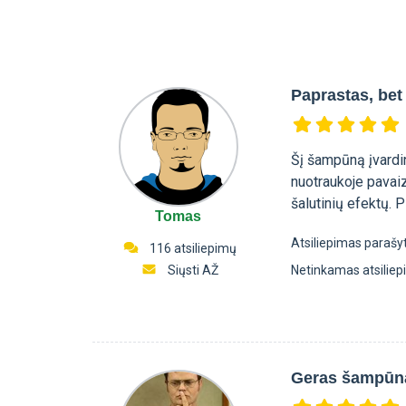
Paprastas, bet
Šį šampūną įvardin
nuotraukoje pavaiz
šalutinių efektų. P
Tomas
Atsiliepimas parašy
116 atsiliepimų
Siųsti AŽ
Netinkamas atsilie
Geras šampūna