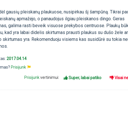
ėl gausių pleiskanų plaukuose, nusipirkau šį šampūną. Tikrai pa
leiskanų apmažėjo, o panaudojus ilgiau pleiskanos dingo. Geras
s, galima rasti beveik visuose prekybos centruose. Plaukų būk
, kad yra labai didelis skirtumas prausti plaukus su dušo žele a
 skirtumas yra. Rekomenduoju visiems kas susidūrė su tokia n
nos.
tas:
2017.04.14
pimas?
Prisijunk
Prisijunk
vertinimui:
Super, labai patiko
Visai n