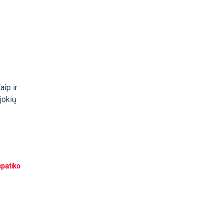
aip ir
jokių
epatiko