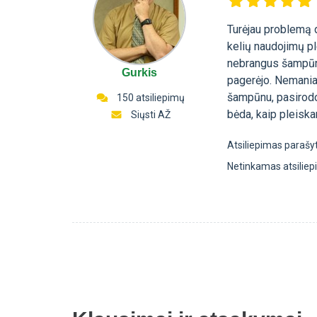
Turėjau problemą d
kelių naudojimų p
nebrangus šampūna
Gurkis
pagerėjo. Nemaniau
šampūnu, pasirodo
150 atsiliepimų
bėda, kaip pleiska
Siųsti AŽ
Atsiliepimas parašy
Netinkamas atsilie