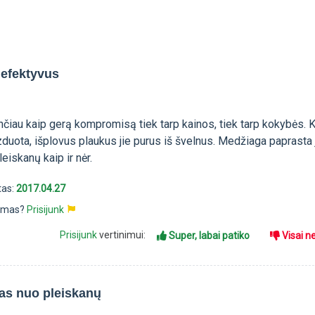
 efektyvus
čiau kaip gerą kompromisą tiek tarp kainos, tiek tarp kokybės. K
duota, išplovus plaukus jie purus iš švelnus. Medžiaga paprasta 
leiskanų kaip ir nėr.
tas:
2017.04.27
pimas?
Prisijunk
Prisijunk
vertinimui:
Super, labai patiko
Visai n
s nuo pleiskanų