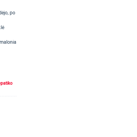
dėjo, po
lė
r
emalonia
epatiko