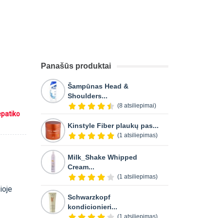
Panašūs produktai
Šampūnas Head &
Shoulders...
(8 atsiliepimai)
epatiko
Kinstyle Fiber plaukų pas...
(1 atsiliepimas)
Milk_Shake Whipped
Cream...
(1 atsiliepimas)
ioje
Schwarzkopf
kondicionieri...
(1 atsiliepimas)