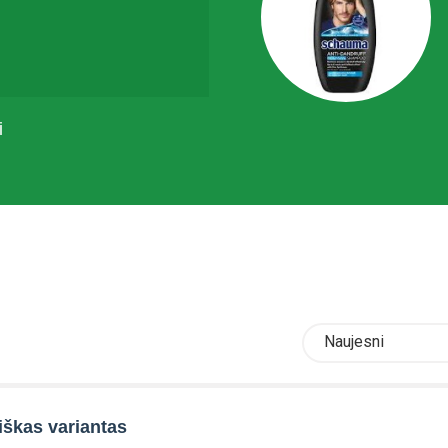
i
Naujesni
škas variantas