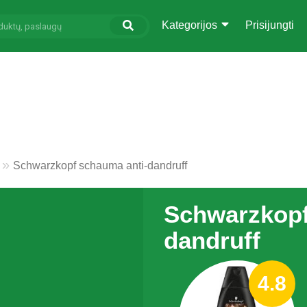
Kategorijos
Prisijungti
Schwarzkopf schauma anti-dandruff
Schwarzkopf
dandruff
4.8