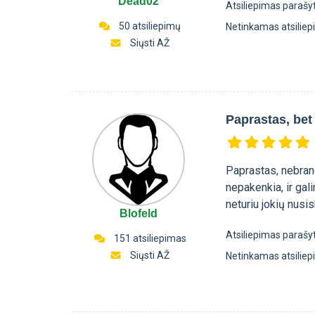
Dead02
Atsiliepimas parašy
50 atsiliepimų
Netinkamas atsilie
Siųsti AŽ
Paprastas, bet
Paprastas, nebran
nepakenkia, ir gal
neturiu jokių nusi
Blofeld
Atsiliepimas parašy
151 atsiliepimas
Siųsti AŽ
Netinkamas atsilie