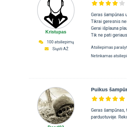
Geras šampūnas už
Tikrai geresnis ne
Gerai išplauna pla
Kristupas
Tik ne pati geriau
100 atsiliepimų
Atsiliepimas parašy
Siųsti AŽ
Netinkamas atsilie
Puikus šampū
Geras šampūnas, ti
parduotuvėje. Re