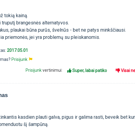
 tokią kainą.
i truputį brangesnės alternatyvos.
ukus, plaukai būna purūs, švelnūs - bet ne patys minkščiausi.
sia priemonės, jei yra problemų su pleiskanomis.
tas:
2017.05.01
pimas?
Prisijunk
Prisijunk
vertinimui:
Super, labai patiko
Visai n
nas
nkantis kasdien plauti galva, pigus ir galima rasti, beveik bet kur
komenduotu šį šampūną.