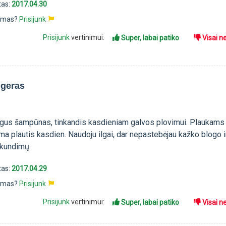
tas:
2017.04.30
pimas?
Prisijunk
Prisijunk
vertinimui:
Super, labai patiko
Visai n
 geras
gus šampūnas, tinkandis kasdieniam galvos plovimui. Plaukams
ima plautis kasdien. Naudoju ilgai, dar nepastebėjau kažko blogo i
skundimų.
tas:
2017.04.29
pimas?
Prisijunk
Prisijunk
vertinimui:
Super, labai patiko
Visai n