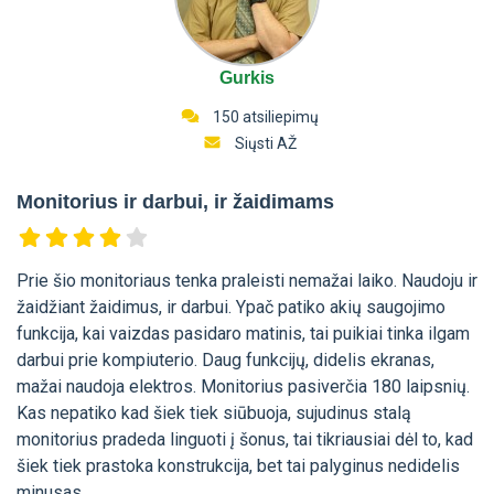
Gurkis
150 atsiliepimų
Siųsti AŽ
Monitorius ir darbui, ir žaidimams
Prie šio monitoriaus tenka praleisti nemažai laiko. Naudoju ir
žaidžiant žaidimus, ir darbui. Ypač patiko akių saugojimo
funkcija, kai vaizdas pasidaro matinis, tai puikiai tinka ilgam
darbui prie kompiuterio. Daug funkcijų, didelis ekranas,
mažai naudoja elektros. Monitorius pasiverčia 180 laipsnių.
Kas nepatiko kad šiek tiek siūbuoja, sujudinus stalą
monitorius pradeda linguoti į šonus, tai tikriausiai dėl to, kad
šiek tiek prastoka konstrukcija, bet tai palyginus nedidelis
minusas.