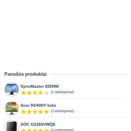
Panašūs produktai
SyncMaster 920NW
(2 atsiliepimai)
Acer R240HY bidx
(3 atsiliepimai)
AOC G2260VWQ6
(4 atsiliepimai)