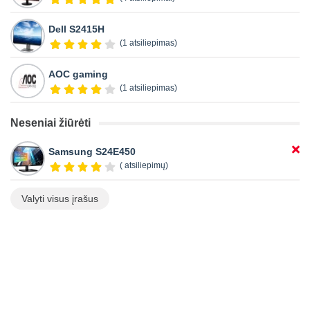
Dell S2415H
(1 atsiliepimas)
AOC gaming
(1 atsiliepimas)
Neseniai žiūrėti
Samsung S24E450
( atsiliepimų)
Valyti visus įrašus