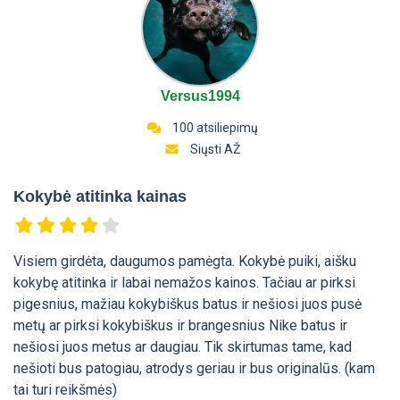
Versus1994
100 atsiliepimų
Siųsti AŽ
Kokybė atitinka kainas
Visiem girdėta, daugumos pamėgta. Kokybė puiki, aišku
kokybę atitinka ir labai nemažos kainos. Tačiau ar pirksi
pigesnius, mažiau kokybiškus batus ir nešiosi juos pusė
metų ar pirksi kokybiškus ir brangesnius Nike batus ir
nešiosi juos metus ar daugiau. Tik skirtumas tame, kad
nešioti bus patogiau, atrodys geriau ir bus originalūs. (kam
tai turi reikšmės)