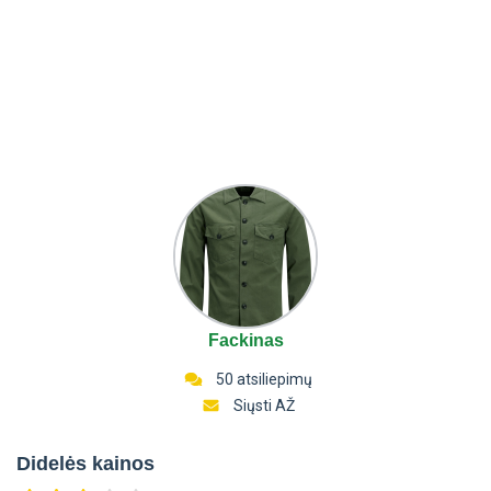
Fackinas
50 atsiliepimų
Siųsti AŽ
Didelės kainos