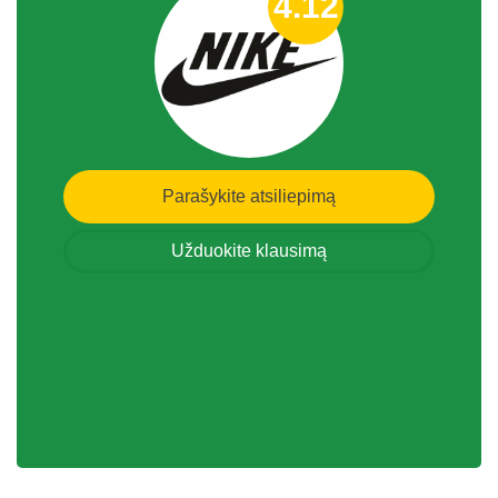
4.12
Parašykite atsiliepimą
Užduokite klausimą