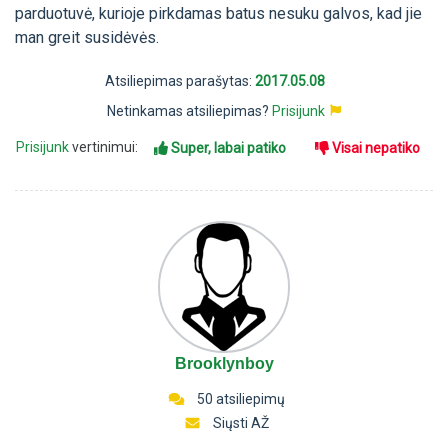
parduotuvė, kurioje pirkdamas batus nesuku galvos, kad jie
man greit susidėvės.
Atsiliepimas parašytas:
2017.05.08
Netinkamas atsiliepimas?
Prisijunk
Prisijunk
vertinimui:
Super, labai patiko
Visai nepatiko
Brooklynboy
50 atsiliepimų
Siųsti AŽ