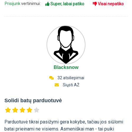
Prisijunk
vertinimui:
Super, labai patiko
Visai nepatiko
Blacksnow
32 atsiliepimai
Siųsti AŽ
Solidi batų parduotuvė
Parduotuvė tikrai pasižymi gera kokybe, tačiau jos siūlomi
batai prieinami ne visiems. Asmeniškai man - tai puiki