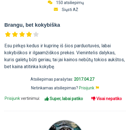
150 atsiliepimų
Siųsti AŽ
Brangu, bet kokybiška
Esu pirkęs kedus ir kuprinę iš šios parduotuvės, labai
kokybiškos ir ilgaamžiškos prekės. Vienintelis dalykas,
kuris galėtų būti geriau, tai jai kainos nebūtų tokios aukštos,
bet kaina atitinka kokybę.
Atsiliepimas parašytas:
2017.04.27
Netinkamas atsiliepimas?
Prisijunk
Prisijunk
vertinimui:
Super, labai patiko
Visai nepatiko