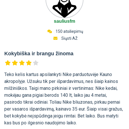
sauliusfm
150 atsiliepimų
Siųsti AŽ
Kokybiška ir brangu žinoma
Teko kelis kartus apsilankyti Nike parduotuvėje Kauno
akropolyje. Užsuku tik per išpardavimus, nes šiaip kainos
milžiniškos. Taigi mano pirkiniai ir vertinimas: Nike kedai,
mokėjau gana pigiai berods 140 lt, laiko jau 4 metai,
pasirodo tikrai odiniai. Toliau Nike bliuzonas, pirkau pernai
per vasaros išpardavimą, kainavo 35 eur. Šiaip visai gražus,
bet kokybė neįspūdinga jeigu rimtai. Bet laiko. Bus matyti
kas bus po ilgesnio naudojimo laiko.