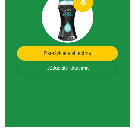
4
Parašykite atsiliepimą
Užduokite klausimą