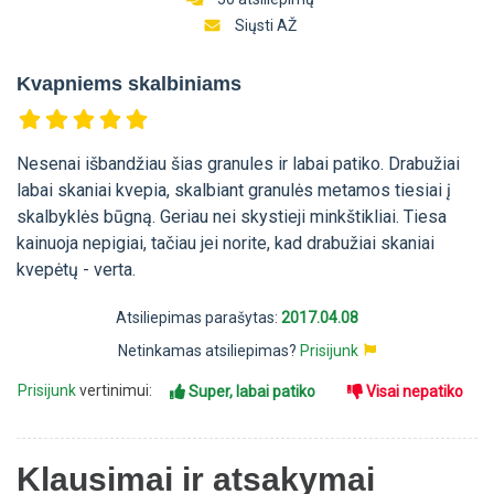
Siųsti AŽ
Kvapniems skalbiniams
Nesenai išbandžiau šias granules ir labai patiko. Drabužiai
labai skaniai kvepia, skalbiant granulės metamos tiesiai į
skalbyklės būgną. Geriau nei skystieji minkštikliai. Tiesa
kainuoja nepigiai, tačiau jei norite, kad drabužiai skaniai
kvepėtų - verta.
Atsiliepimas parašytas:
2017.04.08
Netinkamas atsiliepimas?
Prisijunk
Prisijunk
vertinimui:
Super, labai patiko
Visai nepatiko
Klausimai ir atsakymai