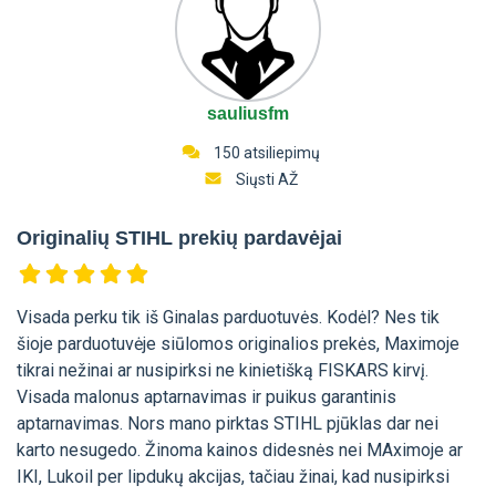
sauliusfm
150 atsiliepimų
Siųsti AŽ
Originalių STIHL prekių pardavėjai
Visada perku tik iš Ginalas parduotuvės. Kodėl? Nes tik
šioje parduotuvėje siūlomos originalios prekės, Maximoje
tikrai nežinai ar nusipirksi ne kinietišką FISKARS kirvį.
Visada malonus aptarnavimas ir puikus garantinis
aptarnavimas. Nors mano pirktas STIHL pjūklas dar nei
karto nesugedo. Žinoma kainos didesnės nei MAximoje ar
IKI, Lukoil per lipdukų akcijas, tačiau žinai, kad nusipirksi