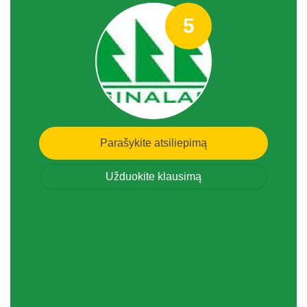
5
Parašykite atsiliepimą
Užduokite klausimą