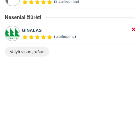
(2 atsiliepimai)
Neseniai žiūrėti
GINALAS
( atsiliepimų)
Valyti visus įrašus