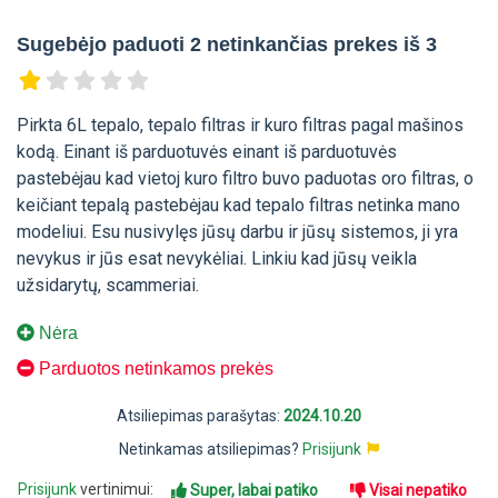
Sugebėjo paduoti 2 netinkančias prekes iš 3
Pirkta 6L tepalo, tepalo filtras ir kuro filtras pagal mašinos
kodą. Einant iš parduotuvės einant iš parduotuvės
pastebėjau kad vietoj kuro filtro buvo paduotas oro filtras, o
keičiant tepalą pastebėjau kad tepalo filtras netinka mano
modeliui. Esu nusivylęs jūsų darbu ir jūsų sistemos, ji yra
nevykus ir jūs esat nevykėliai. Linkiu kad jūsų veikla
užsidarytų, scammeriai.
Nėra
Parduotos netinkamos prekės
Atsiliepimas parašytas:
2024.10.20
Netinkamas atsiliepimas?
Prisijunk
Prisijunk
vertinimui:
Super, labai patiko
Visai nepatiko