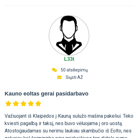
L33t
50 atsiliepimų
Siųsti AŽ
Kauno eoltas gerai pasidarbavo
Važiuojant iš Klaipėdos į Kauną sulužo mašina pakeliui. Teko
kviesti pagalbą ir taksį, nes buvo vėluojama į oro uostą.
Atostogaudamas su nerimu laukiau skambučio iš Eolto, nes