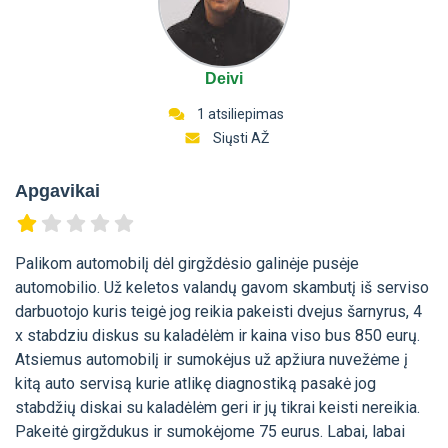
Deivi
1 atsiliepimas
Siųsti AŽ
Apgavikai
Palikom automobilį dėl girgždėsio galinėje pusėje
automobilio. Už keletos valandų gavom skambutį iš serviso
darbuotojo kuris teigė jog reikia pakeisti dvejus šarnyrus, 4
x stabdziu diskus su kaladėlėm ir kaina viso bus 850 eurų.
Atsiemus automobilį ir sumokėjus už apžiura nuvežėme į
kitą auto servisą kurie atlikę diagnostiką pasakė jog
stabdžių diskai su kaladėlėm geri ir jų tikrai keisti nereikia.
Pakeitė girgždukus ir sumokėjome 75 eurus. Labai, labai