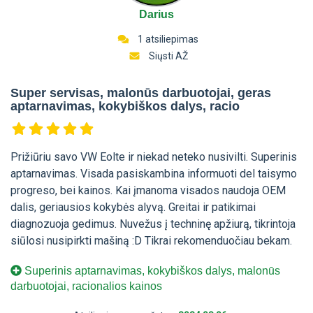
Darius
1 atsiliepimas
Siųsti AŽ
Super servisas, malonūs darbuotojai, geras
aptarnavimas, kokybiškos dalys, racio
Prižiūriu savo VW Eolte ir niekad neteko nusivilti. Superinis
aptarnavimas. Visada pasiskambina informuoti del taisymo
progreso, bei kainos. Kai įmanoma visados naudoja OEM
dalis, geriausios kokybės alyvą. Greitai ir patikimai
diagnozuoja gedimus. Nuvežus į techninę apžiurą, tikrintoja
siūlosi nusipirkti mašiną :D Tikrai rekomenduočiau bekam.
Superinis aptarnavimas, kokybiškos dalys, malonūs
darbuotojai, racionalios kainos