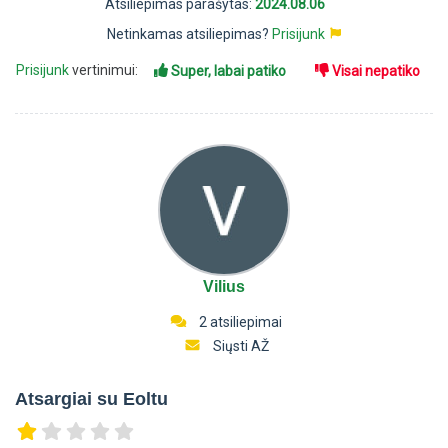
Atsiliepimas parašytas:
2024.08.06
Netinkamas atsiliepimas?
Prisijunk
Prisijunk
vertinimui:
Super, labai patiko
Visai nepatiko
Vilius
2 atsiliepimai
Siųsti AŽ
Atsargiai su Eoltu