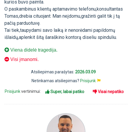
kurios buvo paimta.
O paskambinus klientų aptarnavimo telefonu,konsultantas
Tomas,drebia cituojant: Man neįdomu,gražinti galit tik į tą
pačią parduotuvę.
Tai tiek,taupydami savo laiką ir nenorėdami papildomų
išlaidų,aplenkit šitą šaraškino kontorą diseliu spinduliu.
Viena didelė tragedija.
Visi įmanomi.
Atsiliepimas parašytas:
2026.03.09
Netinkamas atsiliepimas?
Prisijunk
Prisijunk
vertinimui:
Super, labai patiko
Visai nepatiko