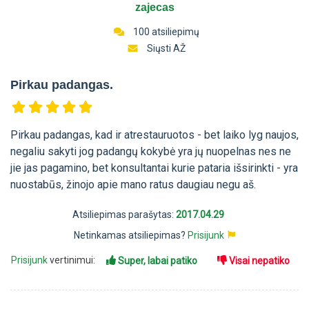
zajecas
100 atsiliepimų
Siųsti AŽ
Pirkau padangas.
Pirkau padangas, kad ir atrestauruotos - bet laiko lyg naujos,
negaliu sakyti jog padangų kokybė yra jų nuopelnas nes ne
jie jas pagamino, bet konsultantai kurie pataria išsirinkti - yra
nuostabūs, žinojo apie mano ratus daugiau negu aš.
Atsiliepimas parašytas:
2017.04.29
Netinkamas atsiliepimas?
Prisijunk
Prisijunk
vertinimui:
Super, labai patiko
Visai nepatiko