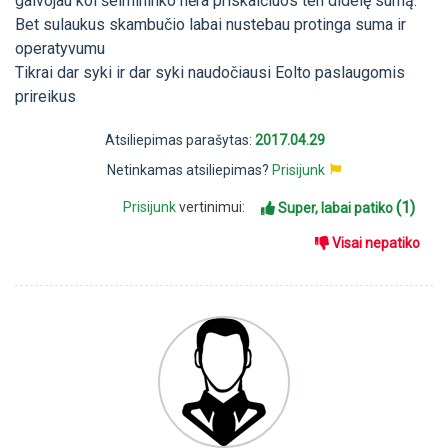
galvojau kol šeimininko nėra priskaičiuos ten didelę sumą.
Bet sulaukus skambučio labai nustebau protinga suma ir
operatyvumu
Tikrai dar syki ir dar syki naudočiausi Eolto paslaugomis
prireikus
Atsiliepimas parašytas:
2017.04.29
Netinkamas atsiliepimas?
Prisijunk
(1)
Prisijunk
vertinimui:
Super, labai patiko
Visai nepatiko