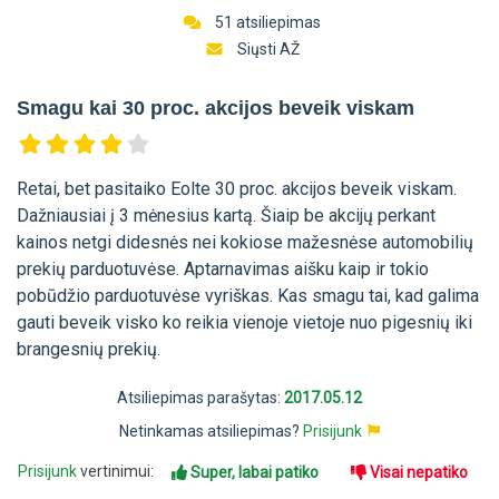
51 atsiliepimas
Siųsti AŽ
Smagu kai 30 proc. akcijos beveik viskam
Retai, bet pasitaiko Eolte 30 proc. akcijos beveik viskam.
Dažniausiai į 3 mėnesius kartą. Šiaip be akcijų perkant
kainos netgi didesnės nei kokiose mažesnėse automobilių
prekių parduotuvėse. Aptarnavimas aišku kaip ir tokio
pobūdžio parduotuvėse vyriškas. Kas smagu tai, kad galima
gauti beveik visko ko reikia vienoje vietoje nuo pigesnių iki
brangesnių prekių.
Atsiliepimas parašytas:
2017.05.12
Netinkamas atsiliepimas?
Prisijunk
Prisijunk
vertinimui:
Super, labai patiko
Visai nepatiko