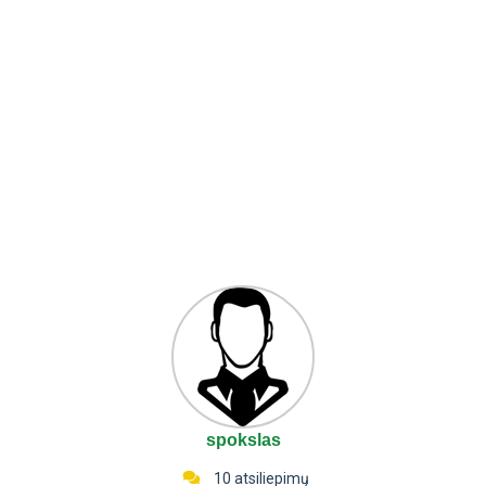
spokslas
10 atsiliepimų