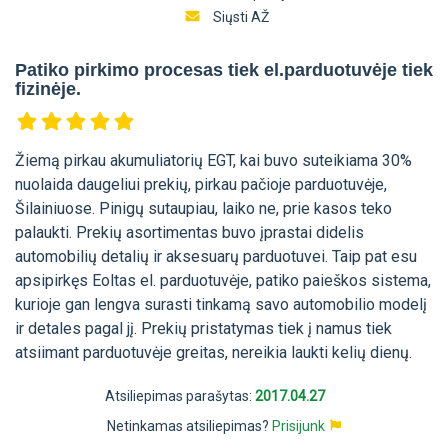
Siųsti AŽ
Patiko pirkimo procesas tiek el.parduotuvėje tiek
fizinėje.
Žiemą pirkau akumuliatorių EGT, kai buvo suteikiama 30%
nuolaida daugeliui prekių, pirkau pačioje parduotuvėje,
Šilainiuose. Pinigų sutaupiau, laiko ne, prie kasos teko
palaukti. Prekių asortimentas buvo įprastai didelis
automobilių detalių ir aksesuarų parduotuvei. Taip pat esu
apsipirkęs Eoltas el. parduotuvėje, patiko paieškos sistema,
kurioje gan lengva surasti tinkamą savo automobilio modelį
ir detales pagal jį. Prekių pristatymas tiek į namus tiek
atsiimant parduotuvėje greitas, nereikia laukti kelių dienų.
Atsiliepimas parašytas:
2017.04.27
Netinkamas atsiliepimas?
Prisijunk