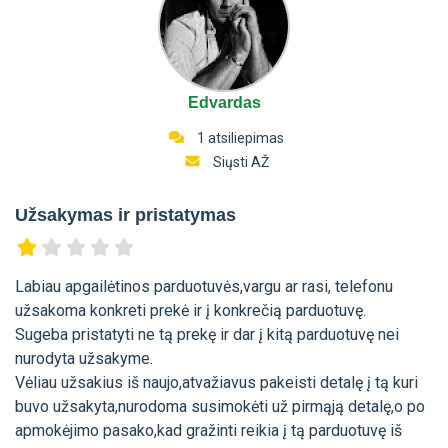
Edvardas
1 atsiliepimas
Siųsti AŽ
Užsakymas ir pristatymas
Labiau apgailėtinos parduotuvės,vargu ar rasi, telefonu
užsakoma konkreti prekė ir į konkrečią parduotuvę.
Sugeba pristatyti ne tą prekę ir dar į kitą parduotuvę nei
nurodyta užsakyme.
Vėliau užsakius iš naujo,atvažiavus pakeisti detalę į tą kuri
buvo užsakyta,nurodoma susimokėti už pirmąją detalę,o po
apmokėjimo pasako,kad gražinti reikia į tą parduotuvę iš