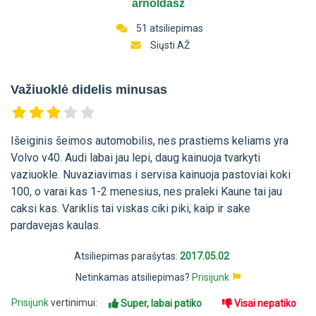
arnoldasz
51 atsiliepimas
Siųsti AŽ
Važiuoklė didelis minusas
Išeiginis šeimos automobilis, nes prastiems keliams yra
Volvo v40. Audi labai jau lepi, daug kainuoja tvarkyti
vaziuokle. Nuvaziavimas i servisa kainuoja pastoviai koki
100, o varai kas 1-2 menesius, nes praleki Kaune tai jau
caksi kas. Variklis tai viskas ciki piki, kaip ir sake
pardavejas kaulas.
Atsiliepimas parašytas:
2017.05.02
Netinkamas atsiliepimas?
Prisijunk
Prisijunk
vertinimui:
Super, labai patiko
Visai nepatiko