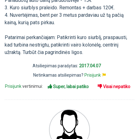
Panaudotų auto dalių parduotuvėje - 15€
3. Kuro siurblys praleido. Remontas + darbas 120€.
4. Nuvertėjimas, bent per 3 metus pardaviau už tą pačią
kainą, kurią pats pirkau.
Patarimai perkančiajam: Patikrinti kuro siurblį, praspausti,
kad turbina nestrigtu, patikrinti vairo kolonėlę, centrinį
užraktą. Turbūt čia pagrindinės ligos.
Atsiliepimas parašytas:
2017.04.07
Netinkamas atsiliepimas?
Prisijunk
Prisijunk
vertinimui:
Super, labai patiko
Visai nepatiko