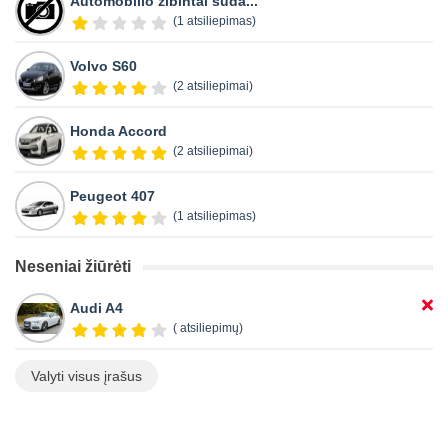
Automobilio žibintai suda...
(1 atsiliepimas)
Volvo S60
(2 atsiliepimai)
Honda Accord
(2 atsiliepimai)
Peugeot 407
(1 atsiliepimas)
Neseniai žiūrėti
Audi A4
( atsiliepimų)
Valyti visus įrašus