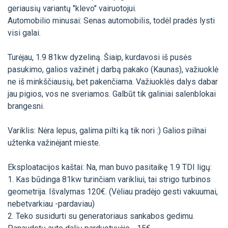
geriausių variantų "klevo" vairuotojui.
Automobilio minusai: Senas automobilis, todėl pradės lysti
visi galai.
Turėjau, 1.9 81kw dyzeliną. Šiaip, kurdavosi iš pusės
pasukimo, galios važinėt į darbą pakako (Kaunas), važiuoklė
ne iš minkščiausių, bet pakenčiama. Važiuoklės dalys dabar
jau pigios, vos ne sveriamos. Galbūt tik galiniai salenblokai
brangesni.
Variklis: Nėra lepus, galima pilti ką tik nori :) Galios pilnai
užtenka važinėjant mieste.
Eksploatacijos kaštai: Na, man buvo pasitaikę 1.9 TDI ligų:
1. Kas būdinga 81kw turinčiam varikliui, tai strigo turbinos
geometrija. Išvalymas 120€. (Vėliau pradėjo gesti vakuumai,
nebetvarkiau -pardaviau)
2. Teko susidurti su generatoriaus sankabos gedimu.