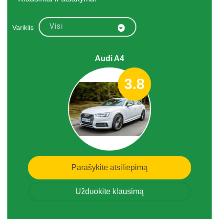
Visi
Variklis
Audi A4
3.8
Parašykite atsiliepimą
Užduokite klausimą