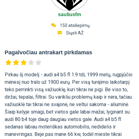
sauliusfm
150 atsiliepimų
Siųsti AŽ
Pagalvočiau antrakart pirkdamas
Pirkau šį modelį - audi a4 b5 fl 1.9 tdi, 1999 metų, rugpjūčio
mėnesį nuo tralo už 1900 eurų. Per visą turėjimo laikotarpį
teko perrinkti visą važiuoklę, kuri tikrai ne pigi. Be viso to,
diržai, tepalai, filtrai. Su varikliu problemų kaip ir nėra, tačiau
važiuoklė tai tikrai ne svajonė, ne veltui sakoma - aliuminė.
Šiaip kelyje smagi, bet vietos gale labai mažai, lyginant su
audi 80 b4 toje daug daugiau vietos gale. Audi a4 b5 fl
sedanas labiau moteriškas automobilis, nedidelis ir
manevringas. Beje pas mane 66 kw, todėl mieste tikrai