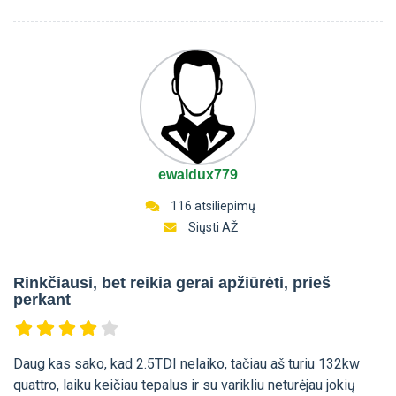
ewaldux779
116 atsiliepimų
Siųsti AŽ
Rinkčiausi, bet reikia gerai apžiūrėti, prieš
perkant
Daug kas sako, kad 2.5TDI nelaiko, tačiau aš turiu 132kw
quattro, laiku keičiau tepalus ir su varikliu neturėjau jokių