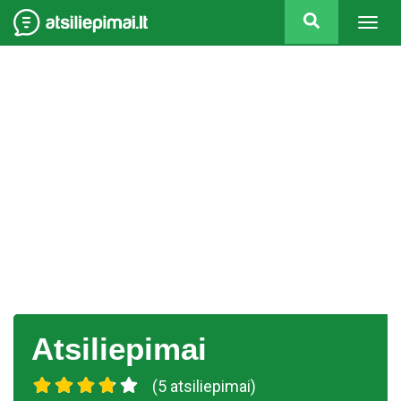
Togg
navig
Atsiliepimai
(5 atsiliepimai)